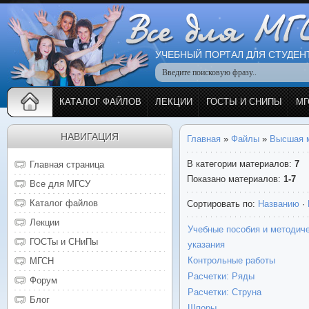
УЧЕБНЫЙ ПОРТАЛ ДЛЯ СТУДЕН
КАТАЛОГ ФАЙЛОВ
ЛЕКЦИИ
ГОСТЫ И СНИПЫ
МГ
НАВИГАЦИЯ
Главная
»
Файлы
»
Высшая 
В категории материалов
:
7
Главная страница
Показано материалов
:
1-7
Все для МГСУ
Каталог файлов
Сортировать по
:
Названию
·
Лекции
Учебные пособия и методич
ГОСТы и СНиПы
указания
Контрольные работы
МГСН
Расчетки: Ряды
Форум
Расчетки: Струна
Блог
Шпоры