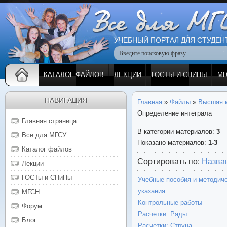
УЧЕБНЫЙ ПОРТАЛ ДЛЯ СТУДЕН
КАТАЛОГ ФАЙЛОВ
ЛЕКЦИИ
ГОСТЫ И СНИПЫ
МГ
НАВИГАЦИЯ
Главная
»
Файлы
»
Высшая 
Определение интеграла
Главная страница
В категории материалов
:
3
Все для МГСУ
Показано материалов
:
1-3
Каталог файлов
Сортировать по
:
Назва
Лекции
ГОСТы и СНиПы
Учебные пособия и методич
указания
МГСН
Контрольные работы
Форум
Расчетки: Ряды
Блог
Расчетки: Струна