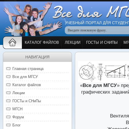
УЧЕБНЫЙ ПОРТАЛ ДЛЯ СТУДЕН
КАТАЛОГ ФАЙЛОВ
ЛЕКЦИИ
ГОСТЫ И СНИПЫ
МГ
НАВИГАЦИЯ
Главная страница
Все для МГСУ
«
Все для МГСУ
»
пре
Каталог файлов
графических заданий
Лекции
ГОСТы и СНиПы
МГСН
Вентиля
Форум
В
Блог