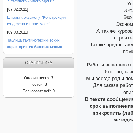
7 этажного жилого здания
Уп
[07.02.2011]
Эко
Эко
Шпоры к экзамену "Конструкции
Эконом
из дерева и пластмасс"
А так же курсо
[09.03.2011]
строител
Таблица тактико-технических
Так же предостав
характеристик базовых машин
пом
СТАТИСТИКА
Работы выполняютс
быстро, кач
Мы всегда рады по
Онлайн всего:
3
Гостей:
3
Для заказа рабо
Пользователей:
0
опи
В тексте сообщени
срок выполнения 
прикрепить (либ
методич