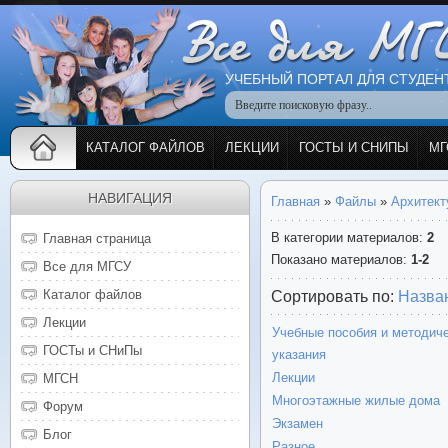
УЧЕБНЫЙ ПОРТАЛ ДЛЯ СТУДЕН
КАТАЛОГ ФАЙЛОВ
ЛЕКЦИИ
ГОСТЫ И СНИПЫ
МГ
НАВИГАЦИЯ
Главная
»
Файлы
»
Архитект
В категории материалов
:
2
Главная страница
Показано материалов
:
1-2
Все для МГСУ
Каталог файлов
Сортировать по
:
Назва
Лекции
Учебные пособия и методич
ГОСТы и СНиПы
указания
Лекции
МГСН
Многоэтажные жилые дома
Форум
Экзамен
Блог
Разное