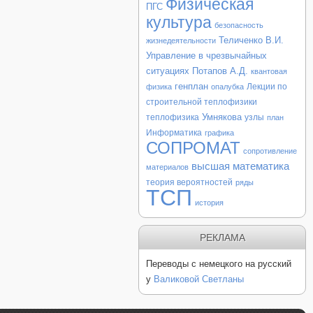
Физическая
ПГС
культура
безопасность
Теличенко В.И.
жизнедеятельности
Управление в чрезвычайных
ситуациях
Потапов А.Д.
квантовая
генплан
Лекции по
физика
опалубка
строительной теплофизики
Умнякова
теплофизика
узлы
план
Информатика
графика
СОПРОМАТ
сопротивление
высшая математика
материалов
теория вероятностей
ряды
ТСП
история
РЕКЛАМА
Переводы с немецкого на русский
у
Валиковой Светланы