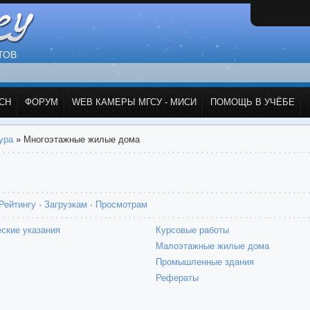
ТОВ
СН
ФОРУМ
WEB КАМЕРЫ МГСУ - МИСИ
ПОМОЩЬ В УЧЁБЕ
ура
» Многоэтажные жилые дома
Рейтингу
·
Загрузкам
·
Просмотрам
ские указания
Курсовые работы
Малоэтажные жилые дома
Промышленные здания
Рефераты