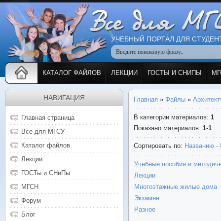
УЧЕБНЫЙ ПОРТАЛ ДЛЯ СТУДЕН
КАТАЛОГ ФАЙЛОВ
ЛЕКЦИИ
ГОСТЫ И СНИПЫ
МГ
НАВИГАЦИЯ
Главная
»
Файлы
»
Архитект
В категории материалов
:
1
Главная страница
Показано материалов
:
1-1
Все для МГСУ
Каталог файлов
Сортировать по
:
Названию
·
Лекции
Учебные пособия и методиче
ГОСТы и СНиПы
Лекции
МГСН
Многоэтажные жилые дома
Экзамен
Форум
Разное
Блог