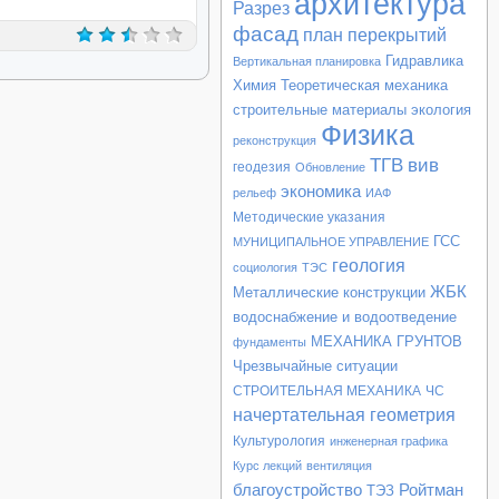
архитектура
Разрез
фасад
план перекрытий
Гидравлика
Вертикальная планировка
Химия
Теоретическая механика
строительные материалы
экология
Физика
реконструкция
ТГВ
вив
геодезия
Обновление
экономика
рельеф
ИАФ
Методические указания
ГСС
МУНИЦИПАЛЬНОЕ УПРАВЛЕНИЕ
геология
социология
ТЭС
ЖБК
Металлические конструкции
водоснабжение и водоотведение
МЕХАНИКА ГРУНТОВ
фундаменты
Чрезвычайные ситуации
СТРОИТЕЛЬНАЯ МЕХАНИКА
ЧС
начертательная геометрия
Культурология
инженерная графика
Курс лекций
вентиляция
благоустройство
Ройтман
ТЭЗ