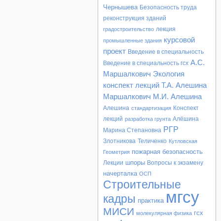
Чернышева
Безопасность труда
реконструкция зданий
лекция
градостроительство
курсовой
промышленные здания
проект
Введение в специальность
А.С.
Введение в специальность гсх
Маршалкович
Экология
конспект лекций
Т.А. Алешина
Маршалкович
М.И. Алешина
Алешина
Конспект
стандартизация
лекций
Алёшина
разработка грунта
РГР
Марина Степановна
Злотникова
Теличенко
Кутловская
пожарная безопасность
Геометрия
шпоры
Лекции
Вопросы к экзамену
начерталка
ОСП
Строительные
мгсу
кадры
практика
МИСИ
гсх
молекулярная физика