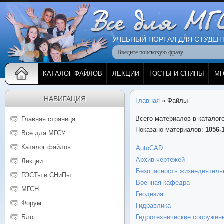
УЧЕБНЫЙ ПОРТАЛ ДЛЯ СТУДЕН
КАТАЛОГ ФАЙЛОВ
ЛЕКЦИИ
ГОСТЫ И СНИПЫ
МГ
НАВИГАЦИЯ
Главная
»
Файлы
Всего материалов в каталог
Главная страница
Показано материалов
:
1056-
Все для МГСУ
Каталог файлов
AutoCAD
Архив чертежей
Лекции
Безопасность жизнедеятель
ГОСТы и СНиПы
Военная кафедра
МГСН
Геодезия
Форум
Гидравлика
Блог
Гидротехнические сооружен