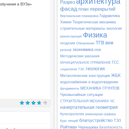
архитектура
Разрез
 обучения в ВУЗе»
фасад
план перекрытий
Гидравлика
Вертикальная планировка
Химия
Теоретическая механика
строительные материалы
экология
Физика
реконструкция
ТГВ
вив
геодезия
Обновление
экономика
рельеф
ИАФ
Методические указания
ГСС
МУНИЦИПАЛЬНОЕ УПРАВЛЕНИЕ
геология
социология
ТЭС
ЖБК
Металлические конструкции
водоснабжение и водоотведение
МЕХАНИКА ГРУНТОВ
фундаменты
Чрезвычайные ситуации
СТРОИТЕЛЬНАЯ МЕХАНИКА
ЧС
начертательная геометрия
Культурология
инженерная графика
благоустройство
ТЭЗ
Курс лекций
Ройтман
Чернышева
Безопасность