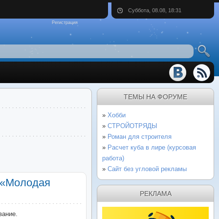
Суббота, 08.08, 18:31
Регистрация
ТЕМЫ НА ФОРУМЕ
Хобби
СТРОЙОТРЯДЫ
Роман для строителя
Расчет куба в лире (курсовая
работа)
Сайт без угловой рекламы
 «Молодая
РЕКЛАМА
вание.