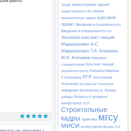
ьной работы.
труда
реконструкция зданий
лекция
градостроительство
курсовой
промышленные здания
проект
Введение в специальность
Введение в специальность гсх
Экология конспект лекций
Маршалкович
А.С.
Маршалкович
Т.А. Алешина
М.И. Алешина
Алешина
Конспект лекций
стандартизация
Алёшина Марина
разработка грунта
РГР
Степановна
Злотникова
Теличенко
Кутловская
Геометрия
пожарная безопасность
Лекции
шпоры
Вопросы к экзамену
начерталка
ОСП
Строительные
мгсу
кадры
практика
МИСИ
гсх
молекулярная физика