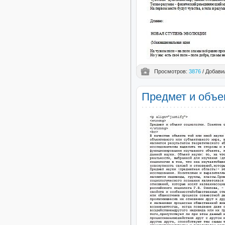
Просмотров:
3876
/ Добави
Предмет и объек