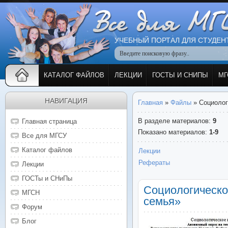
УЧЕБНЫЙ ПОРТАЛ ДЛЯ СТУДЕН
КАТАЛОГ ФАЙЛОВ
ЛЕКЦИИ
ГОСТЫ И СНИПЫ
МГ
НАВИГАЦИЯ
Главная
»
Файлы
» Социолог
В разделе материалов
:
9
Главная страница
Показано материалов
:
1-9
Все для МГСУ
Каталог файлов
Лекции
Рефераты
Лекции
ГОСТы и СНиПы
Социологическо
МГСН
семья»
Форум
Блог