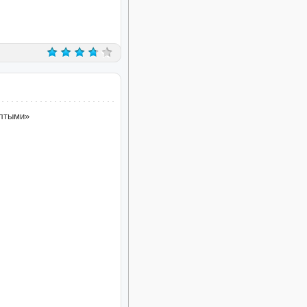
елтыми»