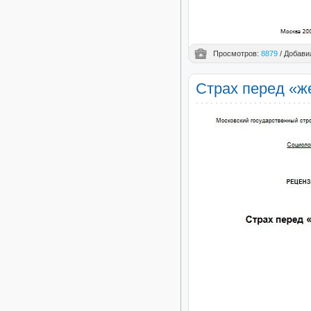
Просмотров:
8879
/ Добави
Страх перед «