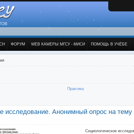
ТОВ
СН
ФОРУМ
WEB КАМЕРЫ МГСУ - МИСИ
ПОМОЩЬ В УЧЁБЕ
ия
Практика
е исследование. Анонимный опрос на тему
Социологическое исследо