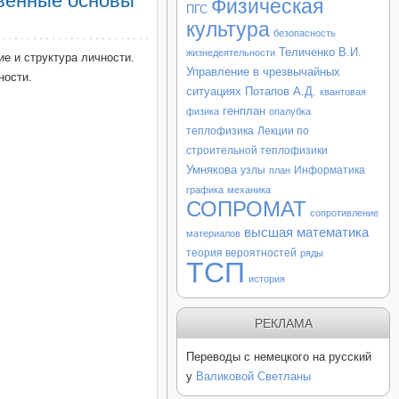
твенные основы
Физическая
ПГС
культура
безопасность
Теличенко В.И.
жизнедеятельности
е и структура личности.
Управление в чрезвычайных
ности.
ситуациях
Потапов А.Д.
квантовая
генплан
физика
опалубка
теплофизика
Лекции по
строительной теплофизики
Умнякова
узлы
Информатика
план
графика
механика
СОПРОМАТ
сопротивление
высшая математика
материалов
теория вероятностей
ряды
ТСП
история
РЕКЛАМА
Переводы с немецкого на русский
у
Валиковой Светланы