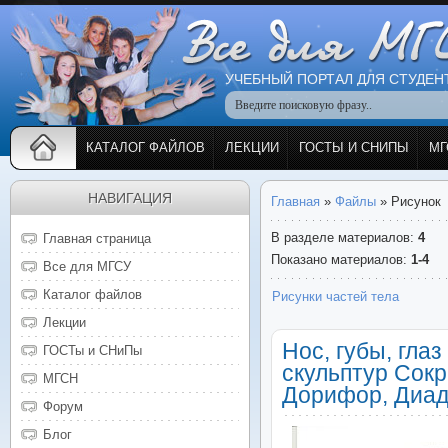
УЧЕБНЫЙ ПОРТАЛ ДЛЯ СТУДЕН
КАТАЛОГ ФАЙЛОВ
ЛЕКЦИИ
ГОСТЫ И СНИПЫ
МГ
НАВИГАЦИЯ
Главная
»
Файлы
» Рисунок
В разделе материалов
:
4
Главная страница
Показано материалов
:
1-4
Все для МГСУ
Каталог файлов
Рисунки частей тела
Лекции
Нос, губы, гла
ГОСТы и СНиПы
скульптур Сокр
МГСН
Дорифор, Диад
Форум
Блог