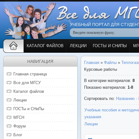
УЧЕБНЫЙ ПОРТАЛ ДЛЯ СТУДЕН
КАТАЛОГ ФАЙЛОВ
ЛЕКЦИИ
ГОСТЫ И СНИПЫ
МГ
НАВИГАЦИЯ
Главная
»
Файлы
»
Теплогаз
Курсовые работы
Главная страница
В категории материалов
:
8
Все для МГСУ
Показано материалов
:
1-8
Каталог файлов
Сортировать по
:
Названию
·
Лекции
ГОСТы и СНиПы
Учебные пособия и методич
указания
МГСН
Лекции
Форум
Блог