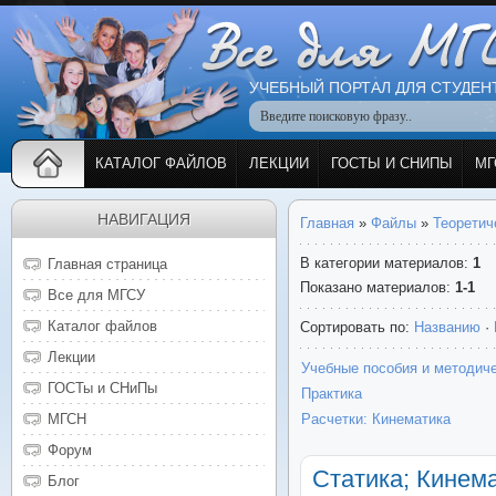
УЧЕБНЫЙ ПОРТАЛ ДЛЯ СТУДЕН
КАТАЛОГ ФАЙЛОВ
ЛЕКЦИИ
ГОСТЫ И СНИПЫ
МГ
НАВИГАЦИЯ
Главная
»
Файлы
»
Теоретич
В категории материалов
:
1
Главная страница
Показано материалов
:
1-1
Все для МГСУ
Каталог файлов
Сортировать по
:
Названию
·
Лекции
Учебные пособия и методиче
ГОСТы и СНиПы
Практика
МГСН
Расчетки: Кинематика
Форум
Статика; Кинем
Блог