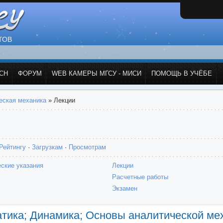
ТОВ
СН
ФОРУМ
WEB КАМЕРЫ МГСУ - МИСИ
ПОМОЩЬ В УЧЁБЕ
еская механика
» Лекции
Рейтингу
·
Загрузкам
·
Просмотрам
ские указания
Лекции
Расчетные работы
Экзамен
атика; Динамика; Основы аналитической ме