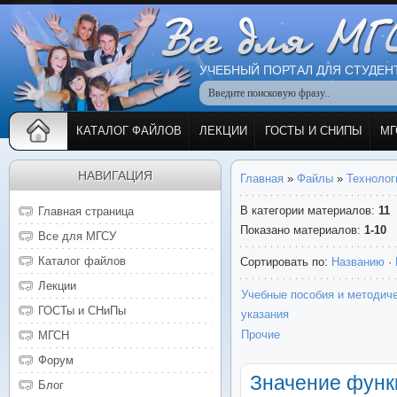
УЧЕБНЫЙ ПОРТАЛ ДЛЯ СТУДЕН
КАТАЛОГ ФАЙЛОВ
ЛЕКЦИИ
ГОСТЫ И СНИПЫ
МГ
НАВИГАЦИЯ
Главная
»
Файлы
»
Технолог
В категории материалов
:
11
Главная страница
Показано материалов
:
1-10
Все для МГСУ
Каталог файлов
Сортировать по
:
Названию
·
Лекции
Учебные пособия и методич
ГОСТы и СНиПы
указания
Прочие
МГСН
Форум
Значение функ
Блог