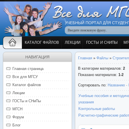
УЧЕБНЫЙ ПОРТАЛ ДЛЯ СТУДЕН
КАТАЛОГ ФАЙЛОВ
ЛЕКЦИИ
ГОСТЫ И СНИПЫ
МГ
НАВИГАЦИЯ
Главная
»
Файлы
»
Строител
В категории материалов
:
2
Главная страница
Показано материалов
:
1-2
Все для МГСУ
Каталог файлов
Сортировать по
:
Названию
·
Лекции
Учебные пособия и методич
ГОСТы и СНиПы
указания
Контрольные работы
МГСН
Расчетно-графические рабо
Форум
Блог