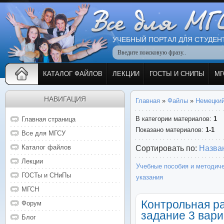
УЧЕБНЫЙ ПОРТАЛ ДЛЯ СТУДЕН
КАТАЛОГ ФАЙЛОВ
ЛЕКЦИИ
ГОСТЫ И СНИПЫ
МГ
НАВИГАЦИЯ
Главная
»
Файлы
»
Немецкий
В категории материалов
:
1
Главная страница
Показано материалов
:
1-1
Все для МГСУ
Каталог файлов
Сортировать по
:
Назва
Лекции
Учебные пособия и методич
ГОСТы и СНиПы
указания
МГСН
Контрольная р
Форум
задание 3 вари
Блог