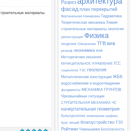
архитектура
Разрез
фасад
план перекрытий
строительные материалы.
Гидравлика
Вертикальная планировка
Теоретическая механика
Химия
строительные материалы
экология
Физика
реконструкция
ТГВ
вив
геодезия
Обновление
экономика
рельеф
ИАФ
Методические указания
ГСС
МУНИЦИПАЛЬНОЕ УПРАВЛЕНИЕ
геология
социология
ТЭС
ЖБК
Металлические конструкции
водоснабжение и водоотведение
МЕХАНИКА ГРУНТОВ
фундаменты
Чрезвычайные ситуации
СТРОИТЕЛЬНАЯ МЕХАНИКА
ЧС
начертательная геометрия
Культурология
инженерная графика
благоустройство
ТЭЗ
Курс лекций
Ройтман
Чернышева
Безопасность