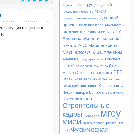
труда
реконструкция зданий
лекция
градостроительство
е
курсовой
промышленные здания
проект
Введение в специальность
кие вяжущие вещества и
Т.А.
Введение в специальность гсх
е.
Алешина
Экология конспект
лекций
А.С. Маршалкович
Маршалкович
М.И. Алешина
Алешина
Конспект
стандартизация
лекций
Алёшина
разработка грунта
РГР
Марина Степановна
реферат
Злотникова
Теличенко
Кутловская
пожарная безопасность
Геометрия
шпоры
Лекции
Вопросы к экзамену
начерталка
ОСП
Строительные
мгсу
кадры
практика
МИСИ
гсх
молекулярная физика
Физическая
ПГС