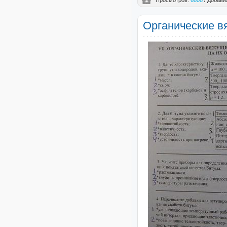
Просмотров:
6808
/ Добави
Органические в