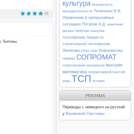
культура
безопасность
Теличенко В.И.
жизнедеятельности
Управление в чрезвычайных
ситуациях
Потапов А.Д.
квантовая
генплан
физика
опалубка
теплофизика
Лекции по
: Бетоны.
строительной теплофизики
Умнякова
узлы
Информатика
план
СОПРОМАТ
графика
высшая
сопротивление материалов
математика
теория вероятностей
ТСП
ряды
история
РЕКЛАМА
Переводы с немецкого на русский
у
Валиковой Светланы