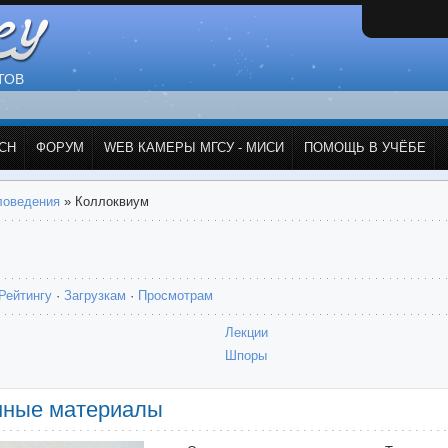
ТОВ
СН
ФОРУМ
WEB КАМЕРЫ МГСУ - МИСИ
ПОМОЩЬ В УЧЁБЕ
ловедения
» Коллоквиум
Рейтингу
·
Загрузкам
·
Просмотрам
Лекции
Шпоры
нные материалы