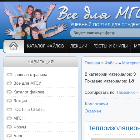
УЧЕБНЫЙ ПОРТАЛ ДЛЯ СТУДЕН
КАТАЛОГ ФАЙЛОВ
ЛЕКЦИИ
ГОСТЫ И СНИПЫ
МГ
НАВИГАЦИЯ
Главная
»
Файлы
»
Материа
В категории материалов
:
9
Главная страница
Показано материалов
:
1-9
Все для МГСУ
Каталог файлов
Сортировать по
:
Названию
·
Лекции
Коллоквиум
ГОСТы и СНиПы
Экзамен
МГСН
Теплоизоляцио
Форум
Блог