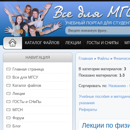
УЧЕБНЫЙ ПОРТАЛ ДЛЯ СТУДЕН
КАТАЛОГ ФАЙЛОВ
ЛЕКЦИИ
ГОСТЫ И СНИПЫ
МГ
НАВИГАЦИЯ
Главная
»
Файлы
»
Физическ
В категории материалов
:
3
Главная страница
Показано материалов
:
1-3
Все для МГСУ
Каталог файлов
Сортировать по
:
Названию
·
Лекции
Учебные пособия и методич
ГОСТы и СНиПы
указания
Рефераты
МГСН
Форум
Лекции по физи
Блог