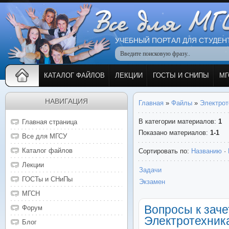
УЧЕБНЫЙ ПОРТАЛ ДЛЯ СТУДЕН
КАТАЛОГ ФАЙЛОВ
ЛЕКЦИИ
ГОСТЫ И СНИПЫ
МГ
НАВИГАЦИЯ
Главная
»
Файлы
»
Электрот
В категории материалов
:
1
Главная страница
Показано материалов
:
1-1
Все для МГСУ
Каталог файлов
Сортировать по
:
Названию
·
Лекции
Задачи
ГОСТы и СНиПы
Экзамен
МГСН
Вопросы к заче
Форум
Электротехник
Блог