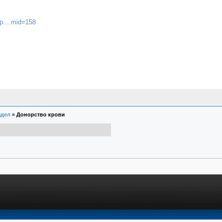
.p....mid=158
здел
»
Донорство крови