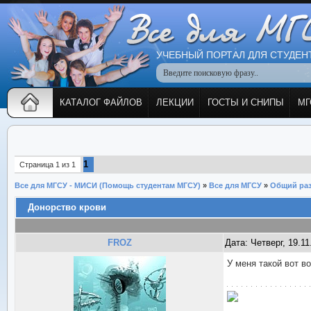
УЧЕБНЫЙ ПОРТАЛ ДЛЯ СТУДЕН
КАТАЛОГ ФАЙЛОВ
ЛЕКЦИИ
ГОСТЫ И СНИПЫ
МГ
1
Страница
1
из
1
Все для МГСУ - МИСИ (Помощь студентам МГСУ)
»
Все для МГСУ
»
Общий ра
Донорство крови
FROZ
Дата: Четверг, 19.1
У меня такой вот в