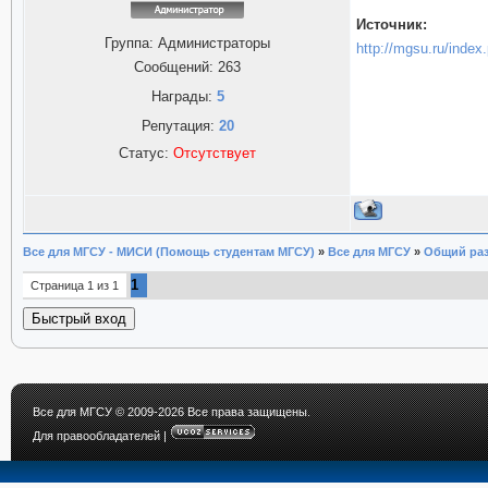
Источник:
Группа: Администраторы
http://mgsu.ru/index
Сообщений:
263
Награды:
5
Репутация:
20
Статус:
Отсутствует
Все для МГСУ - МИСИ (Помощь студентам МГСУ)
»
Все для МГСУ
»
Общий ра
1
Страница
1
из
1
Все для МГСУ
© 2009-2026 Все права защищены.
Для правообладателей
|