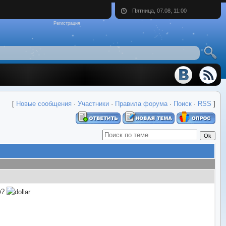
Пятница, 07.08, 11:00
Регистрация
[
Новые сообщения
·
Участники
·
Правила форума
·
Поиск
·
RSS
]
р?