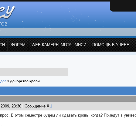
ТОВ
СН
ФОРУМ
WEB КАМЕРЫ МГСУ - МИСИ
ПОМОЩЬ В УЧЁБЕ
здел
»
Донорство крови
1.2009, 23:36 | Сообщение #
1
опрос. В этом семестре будем ли сдавать кровь, когда? Приедут в униве