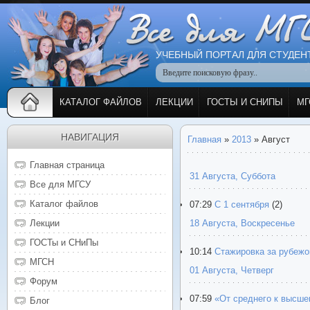
УЧЕБНЫЙ ПОРТАЛ ДЛЯ СТУДЕН
КАТАЛОГ ФАЙЛОВ
ЛЕКЦИИ
ГОСТЫ И СНИПЫ
МГ
НАВИГАЦИЯ
Главная
»
2013
»
Август
Главная страница
31 Августа, Суббота
Все для МГСУ
Каталог файлов
07:29
С 1 сентября
(2)
18 Августа, Воскресенье
Лекции
ГОСТы и СНиПы
10:14
Стажировка за рубежо
МГСН
01 Августа, Четверг
Форум
07:59
«От среднего к высше
Блог