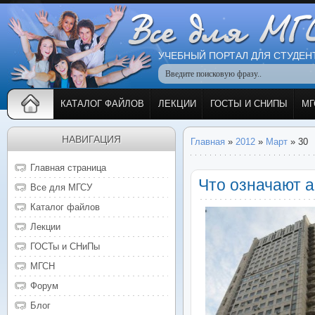
УЧЕБНЫЙ ПОРТАЛ ДЛЯ СТУДЕН
КАТАЛОГ ФАЙЛОВ
ЛЕКЦИИ
ГОСТЫ И СНИПЫ
МГ
НАВИГАЦИЯ
Главная
»
2012
»
Март
»
30
Главная страница
Что означают 
Все для МГСУ
Каталог файлов
Лекции
ГОСТы и СНиПы
МГСН
Форум
Блог