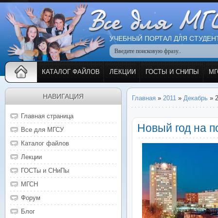
УЧЕБНЫЙ ПОРТАЛ ДЛЯ СТУДЕН
КАТАЛОГ ФАЙЛОВ
ЛЕКЦИИ
ГОСТЫ И СНИПЫ
МГ
НАВИГАЦИЯ
Главная
»
2011
»
Декабрь
»
Главная страница
Новый год на п
Все для МГСУ
Каталог файлов
Лекции
ГОСТы и СНиПы
МГСН
Форум
Блог