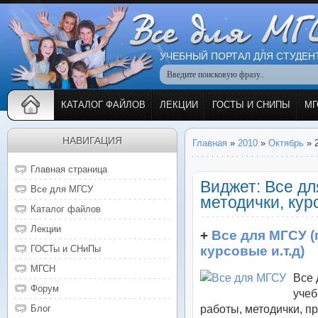
УЧЕБНЫЙ ПОРТАЛ ДЛЯ СТУДЕН
КАТАЛОГ ФАЙЛОВ
ЛЕКЦИИ
ГОСТЫ И СНИПЫ
МГ
НАВИГАЦИЯ
Главная
»
2010
»
Октябрь
»
Главная страница
Виджет: Все дл
Все для МГСУ
методички, курс
Каталог файлов
Лекции
+
Все для МГСУ (
курсовые и.т.д)
ГОСТы и СНиПы
МГСН
Все 
Форум
учеб
работы, методички, п
Блог