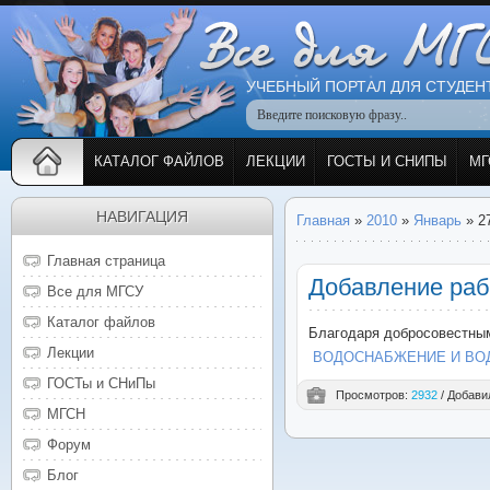
УЧЕБНЫЙ ПОРТАЛ ДЛЯ СТУДЕН
КАТАЛОГ ФАЙЛОВ
ЛЕКЦИИ
ГОСТЫ И СНИПЫ
МГ
НАВИГАЦИЯ
Главная
»
2010
»
Январь
»
2
Главная страница
Добавление раб
Все для МГСУ
Каталог файлов
Благодаря добросовестны
Лекции
ВОДОСНАБЖЕНИЕ И ВО
ГОСТы и СНиПы
Просмотров:
2932
/ Добави
МГСН
Форум
Блог