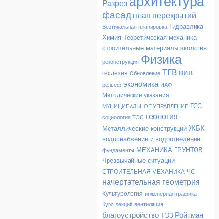
архитектура
Разрез
фасад
план перекрытий
Гидравлика
Вертикальная планировка
Химия
Теоретическая механика
строительные материалы
экология
Физика
реконструкция
ТГВ
вив
геодезия
Обновление
экономика
рельеф
ИАФ
Методические указания
ГСС
МУНИЦИПАЛЬНОЕ УПРАВЛЕНИЕ
геология
социология
ТЭС
ЖБК
Металлические конструкции
водоснабжение и водоотведение
МЕХАНИКА ГРУНТОВ
фундаменты
Чрезвычайные ситуации
СТРОИТЕЛЬНАЯ МЕХАНИКА
ЧС
начертательная геометрия
Культурология
инженерная графика
Курс лекций
вентиляция
благоустройство
Ройтман
ТЭЗ