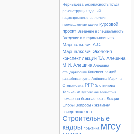
Чернышева
Безопасность труда
реконструкция зданий
лекция
градостроительство
курсовой
промышленные здания
проект
Введение в специальность
Введение в специальность гсх
Маршалкович
А.С.
Маршалкович
Экология
конспект лекций
Т.А. Алешина
М.И. Алешина
Алешина
Конспект лекций
стандартизация
Алёшина Марина
разработка грунта
РГР
Степановна
Злотникова
Теличенко
Кутловская
Геометрия
пожарная безопасность
Лекции
шпоры
Вопросы к экзамену
начерталка
ОСП
Строительные
мгсу
кадры
практика