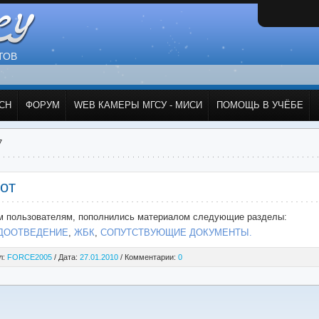
ТОВ
СН
ФОРУМ
WEB КАМЕРЫ МГСУ - МИСИ
ПОМОЩЬ В УЧЁБЕ
7
от
м пользователям, пополнились материалом следующие разделы:
ДООТВЕДЕНИЕ
,
ЖБК
,
СОПУТСТВУЮЩИЕ ДОКУМЕНТЫ.
л:
FORCE2005
/ Дата:
27.01.2010
/ Комментарии:
0