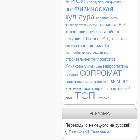
МИСИ
гсх
молекулярная физика
Физическая
ПГС
культура
безопасность
Теличенко В.И.
жизнедеятельности
Управление в чрезвычайных
ситуациях
Потапов А.Д.
квантовая
генплан
физика
опалубка
теплофизика
Лекции по
строительной теплофизики
Умнякова
узлы
Информатика
план
СОПРОМАТ
графика
высшая
сопротивление материалов
математика
теория вероятностей
ТСП
ряды
история
РЕКЛАМА
Переводы с немецкого на русский
у
Валиковой Светланы