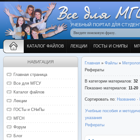
УЧЕБНЫЙ ПОРТАЛ ДЛЯ СТУДЕН
КАТАЛОГ ФАЙЛОВ
ЛЕКЦИИ
ГОСТЫ И СНИПЫ
МГ
НАВИГАЦИЯ
Главная
»
Файлы
»
Метролог
Рефераты
Главная страница
В категории материалов
:
32
Все для МГСУ
Показано материалов
:
11-20
Каталог файлов
Сортировать по
:
Названию
·
Лекции
ГОСТы и СНиПы
Учебные пособия и методич
указания
МГСН
Рефераты
Форум
Блог