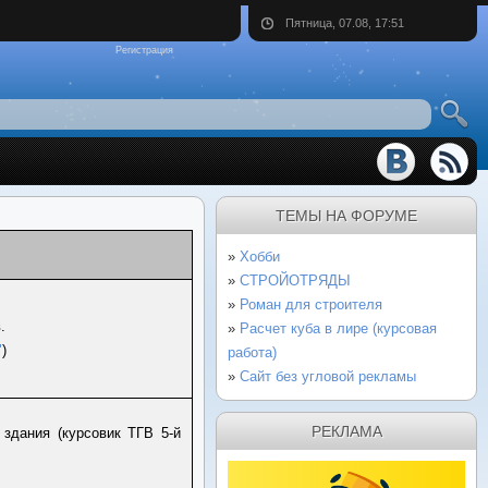
Пятница, 07.08, 17:51
Регистрация
ТЕМЫ НА ФОРУМЕ
Хобби
СТРОЙОТРЯДЫ
Роман для строителя
.
Расчет куба в лире (курсовая
"
)
работа)
Сайт без угловой рекламы
РЕКЛАМА
здания (курсовик ТГВ 5-й