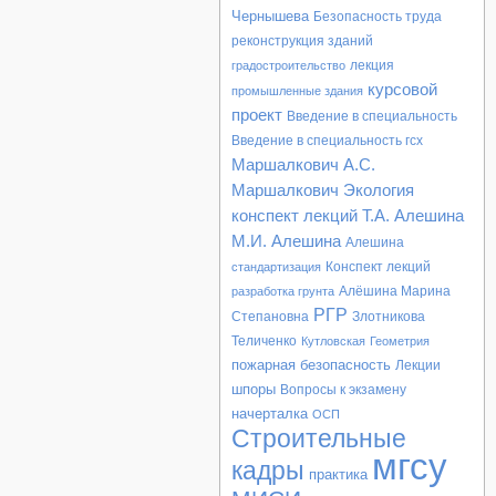
Чернышева
Безопасность труда
реконструкция зданий
лекция
градостроительство
курсовой
промышленные здания
проект
Введение в специальность
Введение в специальность гсх
Маршалкович
А.С.
Маршалкович
Экология
конспект лекций
Т.А. Алешина
М.И. Алешина
Алешина
Конспект лекций
стандартизация
Алёшина Марина
разработка грунта
РГР
Степановна
Злотникова
Теличенко
Кутловская
Геометрия
пожарная безопасность
Лекции
шпоры
Вопросы к экзамену
начерталка
ОСП
Строительные
мгсу
кадры
практика