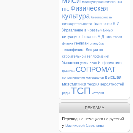
МИСИ
гсх
молекулярная физика
Физическая
ПГС
культура
безопасность
Теличенко В.И.
жизнедеятельности
Управление в чрезвычайных
ситуациях
Потапов А.Д.
квантовая
генплан
физика
опалубка
теплофизика
Лекции по
строительной теплофизики
Умнякова
узлы
Информатика
план
СОПРОМАТ
графика
высшая
сопротивление материалов
математика
теория вероятностей
ТСП
ряды
история
РЕКЛАМА
Переводы с немецкого на русский
у
Валиковой Светланы