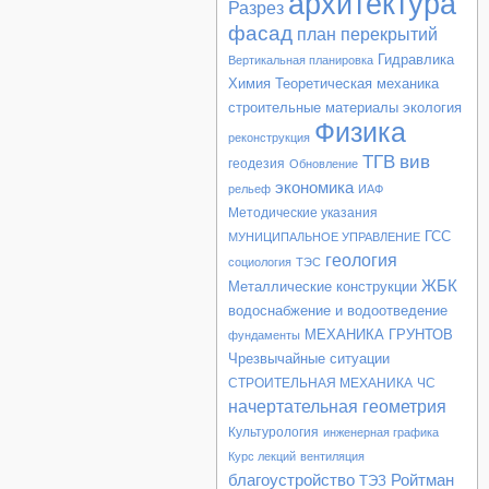
архитектура
Разрез
фасад
план перекрытий
Гидравлика
Вертикальная планировка
Химия
Теоретическая механика
строительные материалы
экология
Физика
реконструкция
ТГВ
вив
геодезия
Обновление
экономика
рельеф
ИАФ
Методические указания
ГСС
МУНИЦИПАЛЬНОЕ УПРАВЛЕНИЕ
геология
социология
ТЭС
ЖБК
Металлические конструкции
водоснабжение и водоотведение
МЕХАНИКА ГРУНТОВ
фундаменты
Чрезвычайные ситуации
СТРОИТЕЛЬНАЯ МЕХАНИКА
ЧС
начертательная геометрия
Культурология
инженерная графика
Курс лекций
вентиляция
благоустройство
Ройтман
ТЭЗ