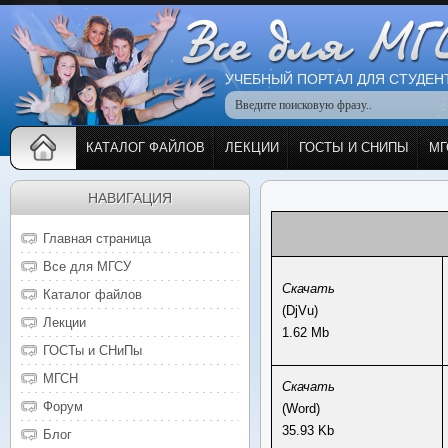
УЧЕБНЫЙ ПОРТАЛ ДЛЯ СТУДЕН
КАТАЛОГ ФАЙЛОВ
ЛЕКЦИИ
ГОСТЫ И СНИПЫ
МГ
НАВИГАЦИЯ
Главная страница
Все для МГСУ
Скачать
Каталог файлов
(DjVu)
Лекции
1.62 Mb
ГОСТы и СНиПы
МГСН
Скачать
Форум
(Word)
35.93 Kb
Блог